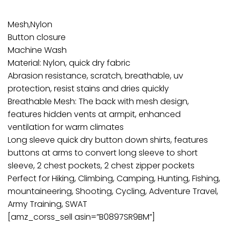
Mesh,Nylon
Button closure
Machine Wash
Material: Nylon, quick dry fabric
Abrasion resistance, scratch, breathable, uv
protection, resist stains and dries quickly
Breathable Mesh: The back with mesh design,
features hidden vents at armpit, enhanced
ventilation for warm climates
Long sleeve quick dry button down shirts, features
buttons at arms to convert long sleeve to short
sleeve, 2 chest pockets, 2 chest zipper pockets
Perfect for Hiking, Climbing, Camping, Hunting, Fishing,
mountaineering, Shooting, Cycling, Adventure Travel,
Army Training, SWAT
[amz_corss_sell asin=”B0897SR9BM”]