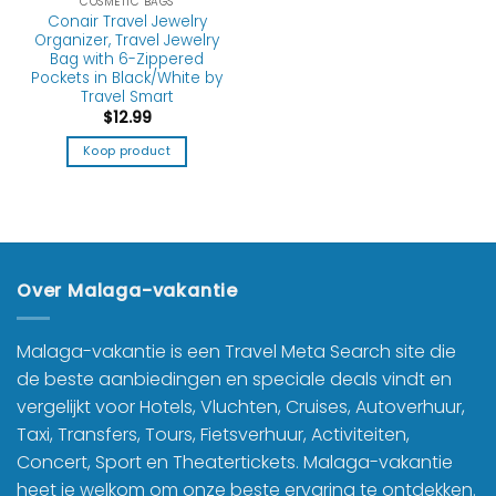
COSMETIC BAGS
Conair Travel Jewelry
Organizer, Travel Jewelry
Bag with 6-Zippered
Pockets in Black/White by
Travel Smart
$
12.99
Koop product
Over Malaga-vakantie
Malaga-vakantie is een Travel Meta Search site die
de beste aanbiedingen en speciale deals vindt en
vergelijkt voor Hotels, Vluchten, Cruises, Autoverhuur,
Taxi, Transfers, Tours, Fietsverhuur, Activiteiten,
Concert, Sport en Theatertickets. Malaga-vakantie
heet je welkom om onze beste ervaring te ontdekken.