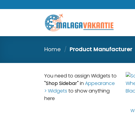
Home
/
Product Manufacturer
You need to assign Widgets to
"Shop Sidebar"
in
Appearance
> Widgets
to show anything
here
Wh