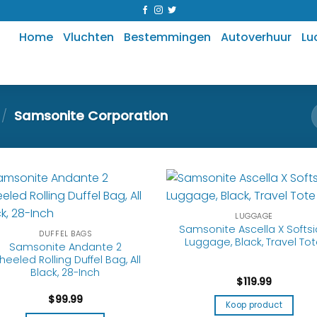
Home
Vluchten
Bestemmingen
Autoverhuur
Lu
/
Samsonite Corporation
LUGGAGE
Samsonite Ascella X Softs
DUFFEL BAGS
Luggage, Black, Travel To
Samsonite Andante 2
eeled Rolling Duffel Bag, All
Black, 28-Inch
$
119.99
$
99.99
Koop product