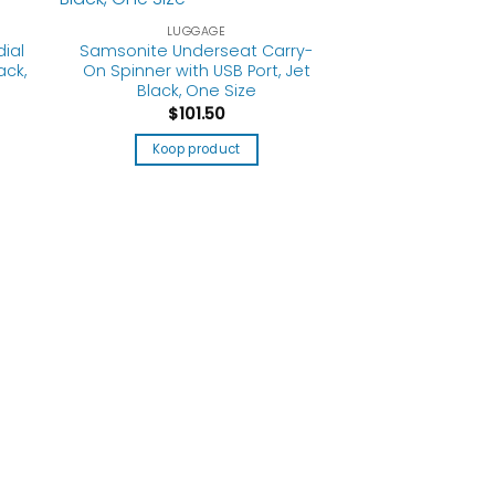
LUGGAGE
dial
Samsonite Underseat Carry-
ack,
On Spinner with USB Port, Jet
Black, One Size
$
101.50
Koop product