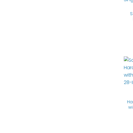
S
Ha
wi