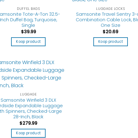
DUFFEL BAGS
LUGGAGE LOCKS
amsonite Tote-A-Ton 32.5-
Samsonite Travel Sentry 3-
Inch Duffel Bag, Turquoise,
Combination Cable Lock, Bl
Single
One Size
$
39.99
$
20.69
Koop product
Koop product
LUGGAGE
Samsonite Winfield 3 DLX
rdside Expandable Luggage
th Spinners, Checked-Large
28-Inch, Black
$
279.99
Koop product