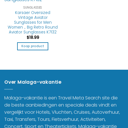
SUNGLASSES
Karsaer Oversized
Vintage Aviator
Sunglasses for Men
Women，Big Retro Round
Aviator Sunglasses K7132
$
18.99
Koop product
Over Malaga-vakantie
Malaga-vakantie is een Travel Meta Search site die
de beste aanbiedingen en speciale deals vindt en
vergelijkt voor Hotels, Vluchten, Cruises, Autoverhuur,
Taxi, Transfers, Tours, Fietsverhuur, Activiteiten,
Concert, Sport en Theatertickets. Malaga-vakantie