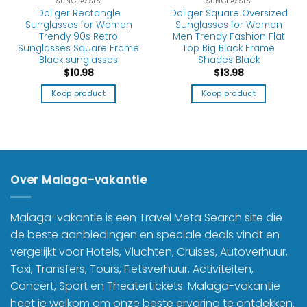
SUNGLASSES
SUNGLASSES
Dollger Rectangle
Dollger Square Oversized
Sunglasses for Women
Sunglasses for Women
Trendy 90s Retro
Men Trendy Fashion Flat
Sunglasses Square Frame
Top Big Black Frame
Black sunglasses
Shades Black
$
10.98
$
13.98
Koop product
Koop product
Over Malaga-vakantie
Malaga-vakantie is een Travel Meta Search site die
de beste aanbiedingen en speciale deals vindt en
vergelijkt voor Hotels, Vluchten, Cruises, Autoverhuur,
Taxi, Transfers, Tours, Fietsverhuur, Activiteiten,
Concert, Sport en Theatertickets. Malaga-vakantie
heet je welkom om onze beste ervaring te ontdekken.